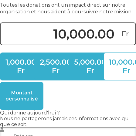
Toutes les donations ont un impact direct sur notre
organisation et nous aident à poursuivre notre mission.
Fr
Montant du don :
1,000.00
2,500.00
5,000.00
10,000
Fr
Fr
Fr
Fr
Montant
personnalisé
Qui donne aujourd'hui ?
Nous ne partagerons jamais ces informations avec qui
que ce soit.
Prénom
*