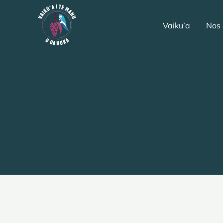
Aller
au
Vaiku’a
Nos 
contenu