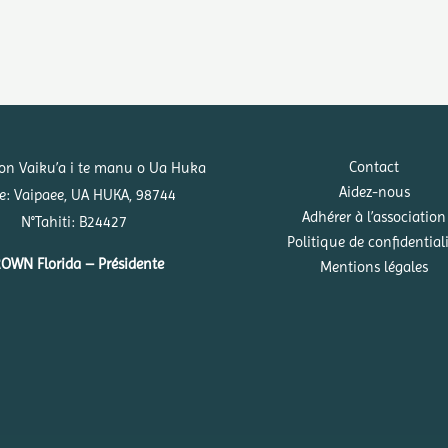
Contact
ion Vaiku’a i te manu o Ua Huka
Aidez-nous
e: Vaipaee, UA HUKA, 98744
Adhérer à l’association
N°Tahiti: B24427
Politique de confidential
OWN Florida – Présidente
Mentions légales